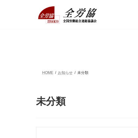
コ
ナ
ン
ビ
テ
ゲ
ン
ー
ツ
シ
へ
ョ
ス
ン
キ
に
ッ
移
プ
動
HOME
お知らせ
未分類
未分類