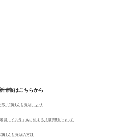
新情報はこちらから
4/3「26けんり春闘」より
米国・イスラエルに対する抗議声明について
26けんり春闘の方針