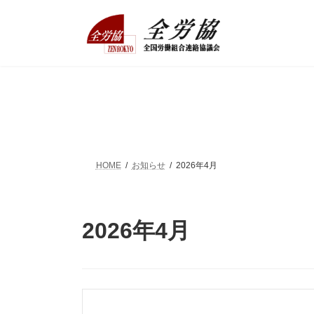
コ
ナ
ン
ビ
テ
ゲ
ン
ー
ツ
シ
へ
ョ
ス
ン
キ
に
ッ
移
プ
動
HOME
お知らせ
2026年4月
2026年4月